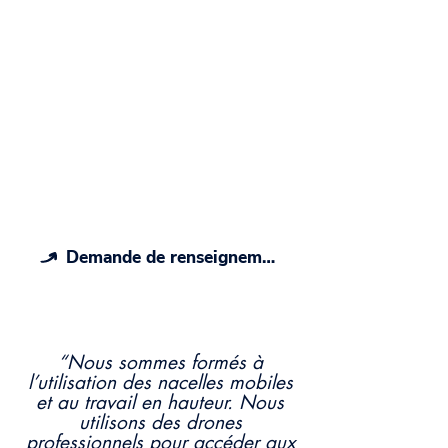
Devis gratuit et sans
engagement
Faites appel à nos techniciens
experts et nos télépilotes
professionnels du nettoyage en
hauteur et de la restauration
extérieure à Colmar, recevez une
estimation chiffrée en 48h pour vos
travaux.
Demande de renseignements
“Nous sommes formés à
l’utilisation des nacelles mobiles
et au travail en hauteur. Nous
utilisons des drones
professionnels pour accéder aux