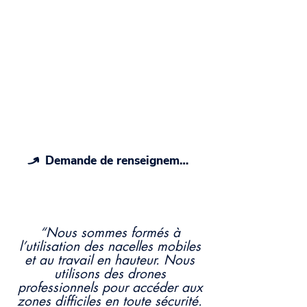
Devis gratuit et sans
engagement
Contactez nos techniciens experts et
nos télépilotes professionnels du
nettoyage en hauteur et de la
restauration extérieure à Chaumont,
recevez une estimation chiffrée en
48h pour vos travaux.
Demande de renseignements
“Nous sommes formés à
l’utilisation des nacelles mobiles
et au travail en hauteur. Nous
utilisons des drones
professionnels pour accéder aux
zones difficiles en toute sécurité.