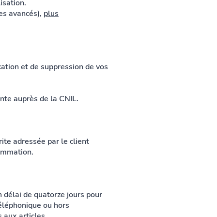
lisation.
res avancés),
plus
ation et de suppression de vos
te auprès de la CNIL. ​
rite adressée par le client
sommation.
délai de quatorze jours pour
téléphonique ou hors
 aux articles.