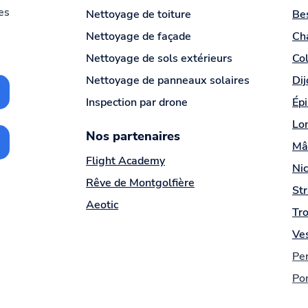
ues
Nettoyage de toiture
Be
Nettoyage de façade
Ch
Nettoyage de sols extérieurs
Co
Nettoyage de panneaux solaires
Dij
Inspection par drone
Épi
Lo
Nos
partenaires
Mâ
Flight Academy
Ni
Rêve de Montgolfière
St
Aeotic
Tr
Ve
Pe
Pon