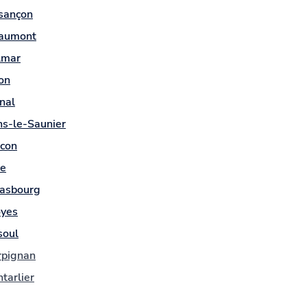
sançon
aumont
lmar
on
nal
ns-le-Saunier
con
ce
rasbourg
oyes
soul
rpignan
tarlier