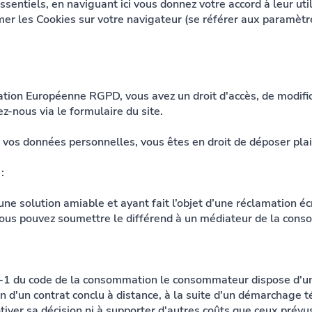
ssentiels, en naviguant ici vous donnez votre accord à leur uti
er les Cookies sur votre navigateur (se référer aux paramèt
ion Européenne RGPD, vous avez un droit d'accès, de modific
z-nous via le formulaire du site.
 vos données personnelles, vous êtes en droit de déposer plain
:
une solution amiable et ayant fait l’objet d’une réclamation éc
vous pouvez soumettre le différend à un médiateur de la con
-1 du code de la consommation le consommateur dispose d'un 
on d'un contrat conclu à distance, à la suite d'un démarchage 
iver sa décision ni à supporter d'autres coûts que ceux prévus