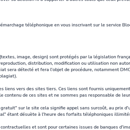
marchage téléphonique en vous inscrivant sur le service Bloc
(textes, image, design) sont protégés par la législation frança
reproduction, distribution, modification ou utilisation non auto
agiat sera détecté et fera l'objet de procédure, notamment DM
plagiat).
es liens vers des sites tiers. Ces liens sont fournis uniquem
le contenu de ces sites et ne sommes pas responsable de leur 
ratuit" sur le site cela signifie appel sans surcoût, au prix d'
al" étant désuète à l'heure des forfaits téléphoniques illimités
contractuelles et sont pour certaines issues de banques d'imag